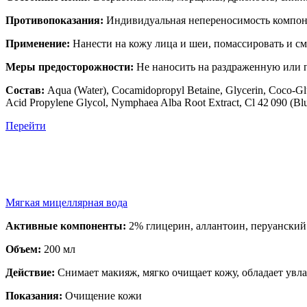
Противопоказания:
Индивидуальная непереносимость компоне
Применение:
Нанести на кожу лица и шеи, помассировать и с
Меры предосторожности:
Не наносить на раздраженную или п
Состав:
Aqua (Water), Cocamidopropyl Betaine, Glycerin, Coco-Gluc
Acid Propylene Glycol, Nymphaea Alba Root Extract, Cl 42 090 (Blu
Перейти
Мяг кая мицеллярная вода
Активные компоненты:
2% глицерин, аллантоин, перуанский
Объем:
200 мл
Действие:
Снимает макияж, мягко очищает кожу, обладает у
Показания:
Очищение кожи