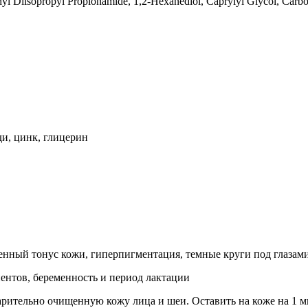
thyl Diisopropyl Propionamide, 1,2-Hexanediol, Caprylyl Glycol, Carb
и, цинк, глицерин
енный тонус кожи, гиперпигментация, темные круги под глазами
нтов, беременность и период лактации
рительно очищенную кожу лица и шеи. Оставить на коже на 1 ми