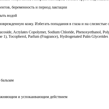
нтов, беременность и период лактации
мыть водой
оврежденную кожу. Избегать попадания в глаза и на слизистые 
oside, Acrylates Copolymer, Sodium Chloride, Phenoxyethanol, Polyso
e 1), Tocopherol, Parfum (Fragrance), Hydrogenated Palm Glycerides 
 бальзам
влажняющим и успокаивающим действием