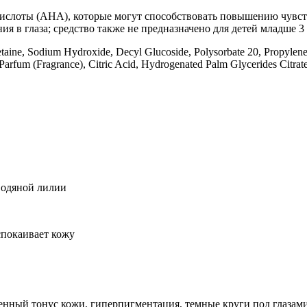
ислоты (AHA), которые могут способствовать повышению чувст
ия в глаза; средство также не предназначено для детей младше 3
etaine, Sodium Hydroxide, Decyl Glucoside, Polysorbate 20, Propyle
Parfum (Fragrance), Citric Acid, Hydrogenated Palm Glycerides Citrat
водяной лилии
спокаивает кожу
енный тонус кожи, гиперпигментация, темные круги под глазами,