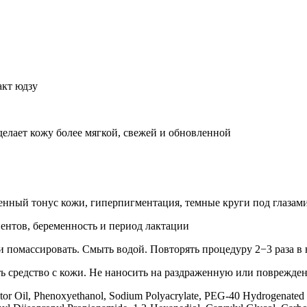
акт юдзу
делает кожу более мягкой, свежей и обновленной
енный тонус кожи, гиперпигментация, темные круги под глазами
нтов, беременность и период лактации
 помассировать. Смыть водой. Повторять процедуру 2−3 раза в
 средство с кожи. Не наносить на раздраженную или поврежденн
tor Oil, Phenoxyethanol, Sodium Polyacrylate, PEG-40 Hydrogenated 