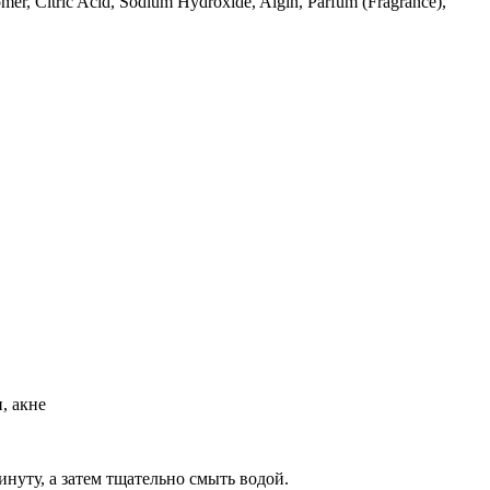
omer, Citric Acid, Sodium Hydroxide, Algin, Parfum (Fragrance),
, акне
нуту, а затем тщательно смыть водой.