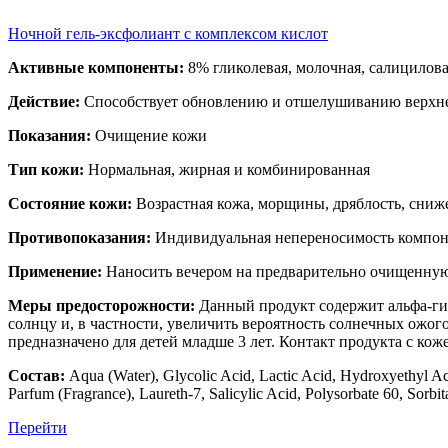
Ночной гель-эксфолиант с комплексом кислот
Активные компоненты:
8% гликолевая, молочная, салицилов
Действие:
Способствует обновлению и отшелушиванию верхне
Показания:
Очищение кожи
Тип кожи:
Нормальная, жирная и комбинированная
Состояние кожи:
Возрастная кожа, морщины, дряблость, сниж
Противопоказания:
Индивидуальная непереносимость компоне
Применение:
Наносить вечером на предварительно очищенную
Меры предосторожности:
Данный продукт содержит альфа-ги
солнцу и, в частности, увеличить вероятность солнечных ожого
предназначено для детей младше 3 лет. Контакт продукта с ко
Состав:
Aqua (Water), Glycolic Acid, Lactic Acid, Hydroxyethyl Ac
Parfum (Fragrance), Laureth-7, Salicylic Acid, Polysorbate 60, Sorbit
Перейти