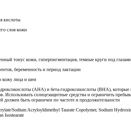
ая кислоты
го слоя кожи
енный тонус кожи, гиперпигментация, темные круги под глазами
нтов, беременность и период лактации
 кожу лица и шеи
дроксикислоты (AHA) и бета-гидроксикислоты (BHA), которые 
в. Использовать солнцезащитные средства и ограничить пребыван
жей должен быть ограничен по частоте и продолжительности
rylate/Sodium Acryloyldimethyl Taurate Copolymer, Sodium Hydroxide
an Isostearate