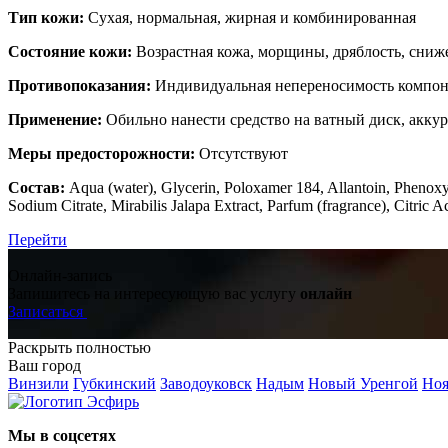
Тип кожи:
Сухая, нормальная, жирная и комбинированная
Состояние кожи:
Возрастная кожа, морщины, дряблость, сниж
Противопоказания:
Индивидуальная непереносимость компоне
Применение:
Обильно нанести средство на ватный диск, аккура
Меры предосторожности:
Отсутствуют
Состав:
Aqua (water), Glycerin, Poloxamer 184, Allantoin, Pheno
Sodium Citrate, Mirabilis Jalapa Extract, Parfum (fragrance), Citric A
Перейти
Онлайн-запись
Запишитесь на интересующую вас услугу
онлайн
Записаться
Раскрыть полностью
Ваш город
Винзили
Губкинский
Заводоуковск
Надым
Новый Уренгой
Ноя
Мы в соцсетях