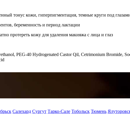
енный тонус кожи, гиперпигментация, темные круги под глазами
нтов, беременность и период лактации
тно протереть кожу для удаления макияжа с лица и глаз
xyethanol, PEG-40 Hydrogenated Castor Qil, Cetrimonium Bromide, So
cid
брьск
Салехард
Сургут
Тарко-Сале
Тобольск
Тюмень
Ялуторовс