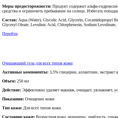
Меры предосторожности:
Продукт содержит альфа-гидроксик
средства и ограничить пребывание на солнце. Избегать попадан
Состав:
Aqua (Water), Glycolic Acid, Glycerin, Cocamidopropyl B
Glyceryl Oleate, Levulinic Acid, Chlorphenesin, Sodium Levulinate, 
Перейти
Очищающий гель для всех типов кожи
Активные компоненты:
3,5% глицерин, аллантоин, экстракт 
Объем:
250 мл
Действие:
Эффективно удаляет макияж, очищает, увлажняет, у
Показания:
Очищение кожи
Тип кожи:
Для всех типов кожи
Состояние кожи:
Возрастная кожа, морщины, дряблость, сниж