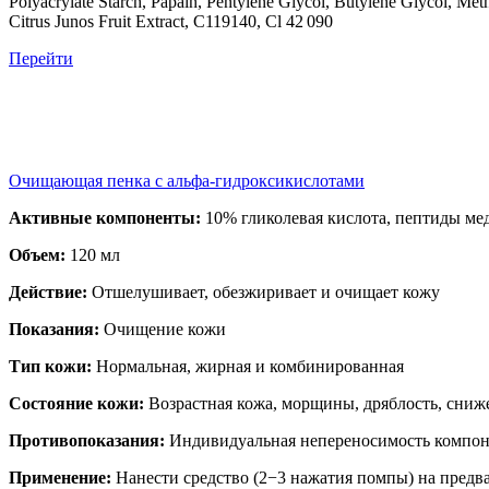
Polyacrylate Starch, Papain, Pentylene Glycol, Butylene Glycol, Me
Citrus Junos Fruit Extract, C119140, Cl 42 090
Перейти
Очищающая пенка с альфа-гидроксикислотами
Активные компоненты:
10% гликолевая кислота, пептиды мед
Объем:
120 мл
Действие:
Отшелушивает, обезжиривает и очищает кожу
Показания:
Очищение кожи
Тип кожи:
Нормальная, жирная и комбинированная
Состояние кожи:
Возрастная кожа, морщины, дряблость, сниж
Противопоказания:
Индивидуальная непереносимость компоне
Применение:
Нанести средство (2−3 нажатия помпы) на предва