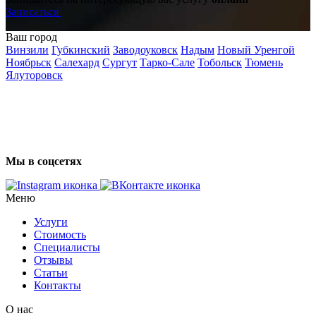
Записаться
Ваш город
Винзили
Губкинский
Заводоуковск
Надым
Новый Уренгой
Ноябрьск
Салехард
Сургут
Тарко-Сале
Тобольск
Тюмень
Ялуторовск
Мы в соцсетях
Меню
Услуги
Стоимость
Специалисты
Отзывы
Статьи
Контакты
О нас