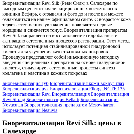
Биоревитализация Revi Silk (Реви Силк) в Салехарде по
выгодным ценам от квалифицированных косметологов
клиники Есфирь, с отзывами и фото до и после вы можете
ознакомиться на нашем официальном сайте. С возрастом кожа
теряет естественное увлажнение, появляются первые
морщины и снижается тонус. Биоревитализация препаратом
Revi Silk направлена на восстановление гидробаланса и
активацию естественных процессов регенерации. Этот метод
использует потенциал стабилизированной гиалуроновой
кислоты для улучшения качества кожных покровов.
Процедура представляет собой инъекционную методику
введения специальных препаратов на основе гиалуроновой
кислоты, стимулирует естественные процессы синтеза
коллагена и эластина в кожных покровах.
Биоревитализация губ
Биоревитализация кожи вокруг глаз
Биоревитализация рук
Биоревитализация Filorga NCTF 135
Биоревитализация Revi
Биоревитализация
Биоревитализация
Revi Strong
Биоревитализация Bellarti
Биоревитализация
Novacutan
Биоревитализация препаратом Mesowharton
Биоревитализация Neauvia
Биоревитализация Revi Silk: цены в
Салехарде