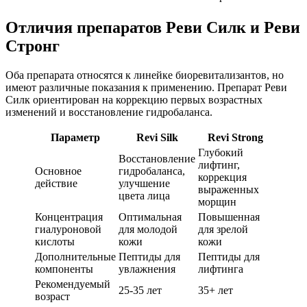
Отличия препаратов Реви Силк и Реви
Стронг
Оба препарата относятся к линейке биоревитализантов, но
имеют различные показания к применению. Препарат Реви
Силк ориентирован на коррекцию первых возрастных
изменений и восстановление гидробаланса.
Параметр
Revi Silk
Revi Strong
Глубокий
Восстановление
лифтинг,
Основное
гидробаланса,
коррекция
действие
улучшение
выраженных
цвета лица
морщин
Концентрация
Оптимальная
Повышенная
гиалуроновой
для молодой
для зрелой
кислоты
кожи
кожи
Дополнительные
Пептиды для
Пептиды для
компоненты
увлажнения
лифтинга
Рекомендуемый
25-35 лет
35+ лет
возраст