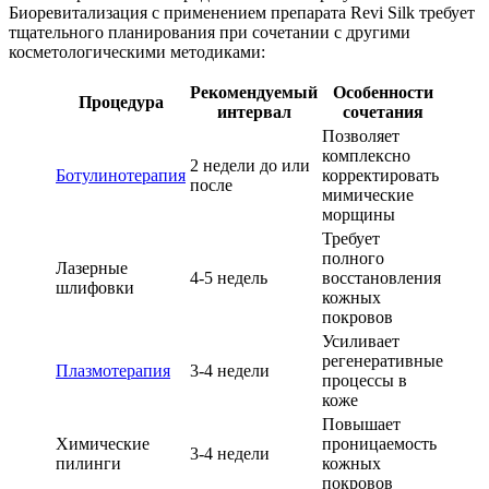
Биоревитализация с применением препарата Revi Silk требует
тщательного планирования при сочетании с другими
косметологическими методиками:
Рекомендуемый
Особенности
Процедура
интервал
сочетания
Позволяет
комплексно
2 недели до или
Ботулинотерапия
корректировать
после
мимические
морщины
Требует
полного
Лазерные
4-5 недель
восстановления
шлифовки
кожных
покровов
Усиливает
регенеративные
Плазмотерапия
3-4 недели
процессы в
коже
Повышает
Химические
проницаемость
3-4 недели
пилинги
кожных
покровов