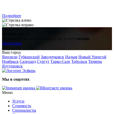
ЗАПИСАТЬСЯ
Подробнее
Онлайн-запись
Запишитесь на интересующую вас услугу
онлайн
Записаться
Ваш город
Винзили
Губкинский
Заводоуковск
Надым
Новый Уренгой
Ноябрьск
Салехард
Сургут
Тарко-Сале
Тобольск
Тюмень
Ялуторовск
Мы в соцсетях
Меню
Услуги
Стоимость
Специалисты