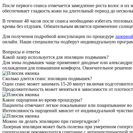
После первого сеанса отмечается замедление роста волос и их 
обеспечивает гладкость кожи на длительный период до нескольк
В течение 48 часов после сеанса необходимо избегать теплов
кремы без отдушек. Обязательным является применение солнц
Для получения подробной консультации по процедуре
лазерно
онлайн. Наши специалисты подберут индивидуальную программ
Вопросы и ответы
Какой лазер используется для эпиляции подмышек?
Для зоны подмышек чаще применяют диодные или александрито
охлаждения для повышения комфорта. Окончательное решение 
Сколько длится сеанс эпиляции подмышек?
Один сеанс может занимать 15-20 минут включая подготовите
Продолжительность может меняться в зависимости от плотност
Какие ощущения во время процедуры?
Пациенты отмечают легкое покалывание или пощипывание во 
Интенсивность ощущений зависит от индивидуальной чувствит
Можно ли делать эпиляцию при гипергидрозе?
Лазерная эпиляция может быть полезна при умеренном гиперги
гипергидрозе рекомендуется сочетание с антиперспирантной те