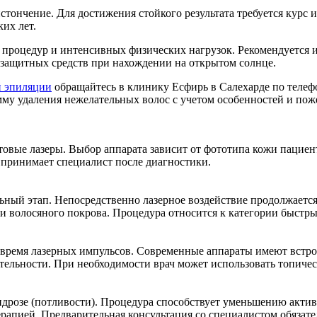
истончение. Для достижения стойкого результата требуется курс 
их лет.
ых процедур и интенсивных физических нагрузок. Рекомендуетс
езащитных средств при нахождении на открытом солнце.
й эпиляции
обращайтесь в клинику Есфирь в Салехарде по телефо
у удаления нежелательных волос с учетом особенностей и пож
вые лазеры. Выбор аппарата зависит от фототипа кожи пациен
принимает специалист после диагностики.
льный этап. Непосредственно лазерное воздействие продолжаетс
и волосяного покрова. Процедура относится к категории быстр
время лазерных импульсов. Современные аппараты имеют встр
ельности. При необходимости врач может использовать топичес
дрозе (потливости). Процедура способствует уменьшению актив
рапией. Предварительная консультация со специалистом обязате