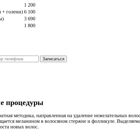
1 200
 + голени)
6 100
ы)
3 690
1 800
Записаться
ие процедуры
тная методика, направленная на удаление нежелательных воло
щается меланином в волосяном стержне и фолликуле. Выделяема
оста новых волос.