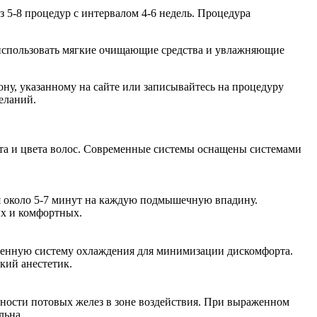
из 5-8 процедур с интервалом 4-6 недель. Процедура
я использовать мягкие очищающие средства и увлажняющие
ну, указанному на сайте или записывайтесь на процедуру
еланий.
та и цвета волос. Современные системы оснащены системами
я около 5-7 минут на каждую подмышечную впадину.
ых и комфортных.
оенную систему охлаждения для минимизации дискомфорта.
кий анестетик.
ности потовых желез в зоне воздействия. При выраженном
льна.