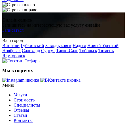
Онлайн-запись
Запишитесь на интересующую вас услугу
онлайн
Записаться
Ваш город
Винзили
Губкинский
Заводоуковск
Надым
Новый Уренгой
Ноябрьск
Салехард
Сургут
Тарко-Сале
Тобольск
Тюмень
Ялуторовск
Мы в соцсетях
Меню
Услуги
Стоимость
Специалисты
Отзывы
Статьи
Контакты