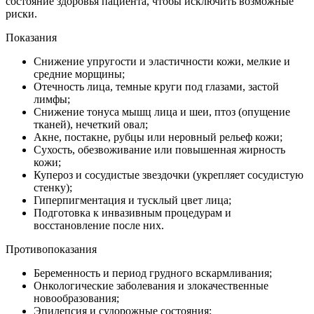
состояние здоровья пациента, чтобы исключить возможные
риски.
Показания
Снижение упругости и эластичности кожи, мелкие и
средние морщины;
Отечность лица, темные круги под глазами, застой
лимфы;
Снижение тонуса мышц лица и шеи, птоз (опущение
тканей), нечеткий овал;
Акне, постакне, рубцы или неровный рельеф кожи;
Сухость, обезвоживание или повышенная жирность
кожи;
Купероз и сосудистые звездочки (укрепляет сосудистую
стенку);
Гиперпигментация и тусклый цвет лица;
Подготовка к инвазивным процедурам и
восстановление после них.
Противопоказания
Беременность и период грудного вскармливания;
Онкологические заболевания и злокачественные
новообразования;
Эпилепсия и судорожные состояния;