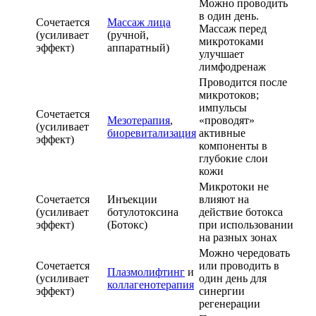
Можно проводить
в один день.
Сочетается
Массаж лица
Массаж перед
(усиливает
(ручной,
микротоками
эффект)
аппаратный)
улучшает
лимфодренаж
Проводится после
микротоков;
импульсы
Сочетается
Мезотерапия
,
«проводят»
(усиливает
биоревитализация
активные
эффект)
компоненты в
глубокие слои
кожи
Микротоки не
Сочетается
Инъекции
влияют на
(усиливает
ботулотоксина
действие ботокса
эффект)
(Ботокс)
при использовании
на разных зонах
Можно чередовать
Сочетается
или проводить в
Плазмолифтинг
и
(усиливает
один день для
коллагенотерапия
эффект)
синергии
регенерации