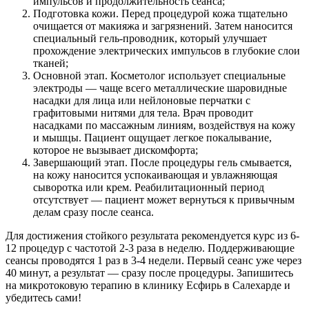
импульсов и продолжительность сеанса;
Подготовка кожи. Перед процедурой кожа тщательно
очищается от макияжа и загрязнений. Затем наносится
специальный гель-проводник, который улучшает
прохождение электрических импульсов в глубокие слои
тканей;
Основной этап. Косметолог использует специальные
электроды — чаще всего металлические шаровидные
насадки для лица или нейлоновые перчатки с
графитовыми нитями для тела. Врач проводит
насадками по массажным линиям, воздействуя на кожу
и мышцы. Пациент ощущает легкое покалывание,
которое не вызывает дискомфорта;
Завершающий этап. После процедуры гель смывается,
на кожу наносится успокаивающая и увлажняющая
сыворотка или крем. Реабилитационный период
отсутствует — пациент может вернуться к привычным
делам сразу после сеанса.
Для достижения стойкого результата рекомендуется курс из 6-
12 процедур с частотой 2-3 раза в неделю. Поддерживающие
сеансы проводятся 1 раз в 3-4 недели. Первый сеанс уже через
40 минут, а результат — сразу после процедуры. Запишитесь
на микротоковую терапию в клинику Есфирь в Салехарде и
убедитесь сами!