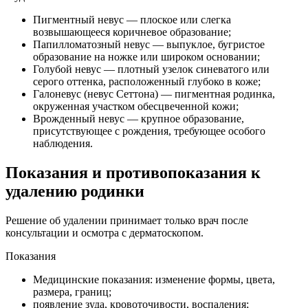
Пигментный невус — плоское или слегка
возвышающееся коричневое образование;
Папилломатозный невус — выпуклое, бугристое
образование на ножке или широком основании;
Голубой невус — плотный узелок синеватого или
серого оттенка, расположенный глубоко в коже;
Галоневус (невус Сеттона) — пигментная родинка,
окруженная участком обесцвеченной кожи;
Врожденный невус — крупное образование,
присутствующее с рождения, требующее особого
наблюдения.
Показания и противопоказания к
удалению родинки
Решение об удалении принимает только врач после
консультации и осмотра с дерматоскопом.
Показания
Медицинские показания: изменение формы, цвета,
размера, границ;
появление зуда, кровоточивости, воспаления;