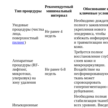
Рекомендуемый
Обоснование 
Тип процедуры
минимальный
ключевые усло
интервал
Необходимо дождат
Уходовые
полного заживления
процедуры (чистка
укрепления нового
Не ранее 4
лица,
эпидермиса, чтобы
недель
поверхностный
избежать инфициро
пилинг
)
и травматизации н
кожи.
Требуется полное
восстановление глу
Аппаратные
слоев кожи и
процедуры (RF-
микроциркуляции.
лифтинг,
Не ранее 6-8
Воздействие на
микротоки,
недель
несформировавшую
ультразвук) на
ткань может
зону удаления
спровоцировать
гиперпигментацию 
рубцевание.
Необходима полная
стабилизация ткане
Инъекционные
всех уровнях. Введ