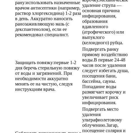
рану:использовать назначенные
удаление струпа —
врачом антисептики (например,
основная причина
раствор хлоргексидина) 1-2 раза
инфицирования,
в день. Аккуратно наносить
образования
ранозаживляющую мазь (с
вдавленного
декспантенолом), если ее
(атрофического) или
рекомендовал специалист.
выпуклого
(келоидного) рубца.
Подвергать ранку
прямому воздействию
воды.В первые 24-48
Защищать повязку:первые 1-2
часов после удаления
дня беречь стерильную повязку
следует избегать душа,
от воды и загрязнений. При
посещения бани,
необходимости аккуратно
бассейна, сауны.
менять ее на чистую, следуя
Попадание воды
инструкциям врача.
размягчает корочку и
увеличивает риск
инфицирования.
Подвергать место
удаления
ультрафиолетовому
облучению.Загар,
посещение солярия и