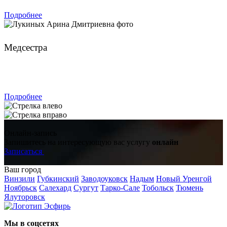
Подробнее
Лукиных Арина Дмитриевна
Медсестра
ЗАПИСАТЬСЯ
Подробнее
Онлайн-запись
Запишитесь на интересующую вас услугу
онлайн
Записаться
Ваш город
Винзили
Губкинский
Заводоуковск
Надым
Новый Уренгой
Ноябрьск
Салехард
Сургут
Тарко-Сале
Тобольск
Тюмень
Ялуторовск
Мы в соцсетях