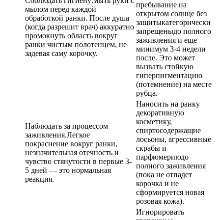
Соблюдать гигиену:мыть руки с
пребывание на
мылом перед каждой
открытом солнце без
обработкой ранки. После душа
защитыкатегорически
(когда разрешит врач) аккуратно
запрещеныдо полного
промокнуть область вокруг
заживления и еще
ранки чистым полотенцем, не
минимум 3-4 недели
задевая саму корочку.
после. Это может
вызвать стойкую
гиперпигментацию
(потемнение) на месте
рубца.
Наносить на ранку
декоративную
косметику,
Наблюдать за процессом
спиртосодержащие
заживления.Легкое
лосьоны, агрессивные
покраснение вокруг ранки,
скрабы и
незначительная отечность и
парфюмериюдо
чувство стянутости в первые 3-
полного заживления
5 дней — это нормальная
(пока не отпадет
реакция.
корочка и не
сформируется новая
розовая кожа).
Игнорировать