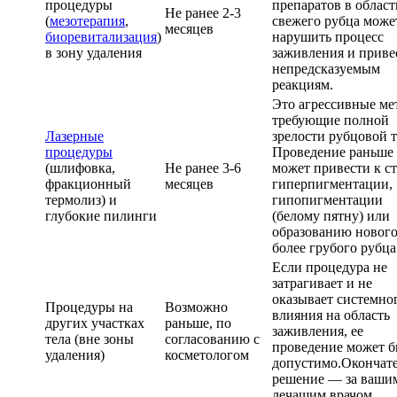
процедуры
препаратов в област
Не ранее 2-3
(
мезотерапия
,
свежего рубца може
месяцев
биоревитализация
)
нарушить процесс
в зону удаления
заживления и приве
непредсказуемым
реакциям.
Это агрессивные ме
требующие полной
Лазерные
зрелости рубцовой т
процедуры
Проведение раньше 
(шлифовка,
Не ранее 3-6
может привести к с
фракционный
месяцев
гиперпигментации,
термолиз) и
гипопигментации
глубокие пилинги
(белому пятну) или
образованию нового
более грубого рубца
Если процедура не
затрагивает и не
оказывает системно
Процедуры на
Возможно
влияния на область
других участках
раньше, по
заживления, ее
тела (вне зоны
согласованию с
проведение может б
удаления)
косметологом
допустимо.Окончат
решение — за ваши
лечащим врачом.