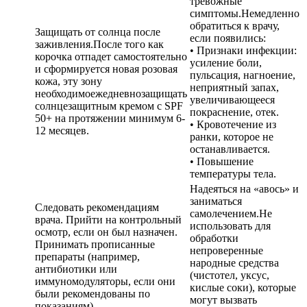
тревожные
симптомы.Немедленно
обратиться к врачу,
Защищать от солнца после
если появились:
заживления.После того как
• Признаки инфекции:
корочка отпадет самостоятельно
усиление боли,
и сформируется новая розовая
пульсация, нагноение,
кожа, эту зону
неприятный запах,
необходимоежедневнозащищать
увеличивающееся
солнцезащитным кремом с SPF
покраснение, отек.
50+ на протяжении минимум 6-
• Кровотечение из
12 месяцев.
ранки, которое не
останавливается.
• Повышение
температуры тела.
Надеяться на «авось» и
заниматься
Следовать рекомендациям
самолечением.Не
врача. Прийти на контрольный
использовать для
осмотр, если он был назначен.
обработки
Принимать прописанные
непроверенные
препараты (например,
народные средства
антибиотики или
(чистотел, уксус,
иммуномодуляторы, если они
кислые соки), которые
были рекомендованы по
могут вызвать
показаниям).