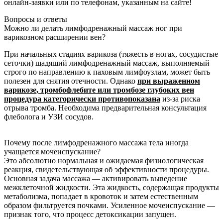
онлайн-заявки или по телефонам, указанным на сайте!
Вопросы и ответы
Можно ли делать лимфодренажный массаж ног при
варикозном расширении вен?
При начальных стадиях варикоза (тяжесть в ногах, сосудистые
сеточки) щадящий лимфодренажный массаж, выполняемый
строго по направлению к паховым лимфоузлам, может быть
полезен для снятия отечности. Однако
при выраженном
варикозе, тромбофлебите или тромбозе глубоких вен
процедура категорически противопоказана
из-за риска
отрыва тромба. Необходима предварительная консультация
флеболога и УЗИ сосудов.
Почему после лимфодренажного массажа тела иногда
учащается мочеиспускание?
Это абсолютно нормальная и ожидаемая физиологическая
реакция, свидетельствующая об эффективности процедуры.
Основная задача массажа — активировать выведение
межклеточной жидкости. Эта жидкость, содержащая продукты
метаболизма, попадает в кровоток и затем естественным
образом фильтруется почками. Усиленное мочеиспускание —
признак того, что процесс детоксикации запущен.