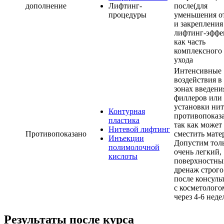
дополнение
Лифтинг-
после(для
процедуры
уменьшения о
и закрепления
лифтинг-эффе
как часть
комплексного
ухода
Интенсивные
воздействия в
зонах введени
филлеров или
установки ни
Контурная
противопоказа
пластика
так как может
Нитевой лифтинг
Противопоказано
сместить мате
Инъекции
Допустим тол
полимолочной
очень легкий,
кислоты
поверхностны
дренаж строго
после консуль
с косметолого
через 4-6 неде
Результаты после курса