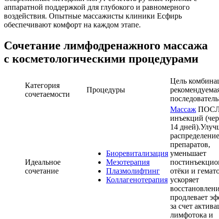
аппаратной поддержкой для глубокого и равномерного
воздействия. Опытные массажисты клиники Есфирь
обеспечивают комфорт на каждом этапе.
Сочетание лимфодренажного массажа
с косметологическими процедурами
Цель комбина
Категория
Процедуры
рекомендуема
сочетаемости
последователь
Массаж
ПОС
инъекций (чер
14 дней).Улуч
распределени
препаратов,
Биоревитализация
уменьшает
Идеальное
Мезотерапия
постинъекци
сочетание
Плазмолифтинг
отёки и гемат
Коллагенотерапия
ускоряет
восстановлени
продлевает эф
за счет актив
лимфотока и