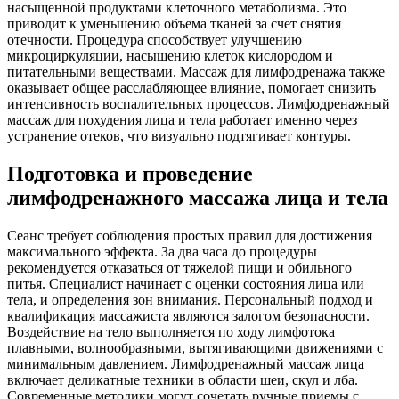
насыщенной продуктами клеточного метаболизма. Это
приводит к уменьшению объема тканей за счет снятия
отечности. Процедура способствует улучшению
микроциркуляции, насыщению клеток кислородом и
питательными веществами. Массаж для лимфодренажа также
оказывает общее расслабляющее влияние, помогает снизить
интенсивность воспалительных процессов. Лимфодренажный
массаж для похудения лица и тела работает именно через
устранение отеков, что визуально подтягивает контуры.
Подготовка и проведение
лимфодренажного массажа лица и тела
Сеанс требует соблюдения простых правил для достижения
максимального эффекта. За два часа до процедуры
рекомендуется отказаться от тяжелой пищи и обильного
питья. Специалист начинает с оценки состояния лица или
тела, и определения зон внимания. Персональный подход и
квалификация массажиста являются залогом безопасности.
Воздействие на тело выполняется по ходу лимфотока
плавными, волнообразными, вытягивающими движениями с
минимальным давлением. Лимфодренажный массаж лица
включает деликатные техники в области шеи, скул и лба.
Современные методики могут сочетать ручные приемы с