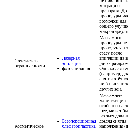
не повлиять н
миграцию
препарата. До
процедуры ма
возможен для
общего улучш
микроциркуля
Массажные
процедуры не
проводятся в 
сразу после
Лазерная
эпиляции из-з
Сочетается с
эпиляция
риска раздраж
ограничениями
фотоэпиляция
Однако для те
(например, дл
снятия отёчно
ног) при эпил
других зон.
Массажные
манипуляции
особенно на л
шее, может бы
рекомендован
Безоперационная
до(для снятия
Косметическое
блефаропластика
напряжения) 