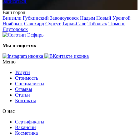
Записаться
Ваш город
Винзили
Губкинский
Заводоуковск
Надым
Новый Уренгой
Ноябрьск
Салехард
Сургут
Тарко-Сале
Тобольск
Тюмень
Ялуторовск
Мы в соцсетях
Меню
Услуги
Стоимость
Специалисты
Отзывы
Статьи
Контакты
О нас
Сертификаты
Вакансии
Косметика