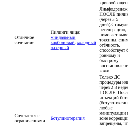
кровообращен
Лимфодренаж
ПОСЛЕ пилин
(через 3-5
дней).Стимул
регенерацию,
Пилинги лица:
помогает выв
Отличное
миндальный
,
токсины, сним
сочетание
карбоновый
,
холодный
отёчность,
лазерный
способствует 
ровному и
быстрому
восстановлен
кожи
Только ДО
процедуры ил
через 2-3 неде
ПОСЛЕ. Посл
инъекций бот
(ботулотоксин
любые
манипуляции 
Сочетается с
Ботулинотерапия
зоне коррекци
ограничениями
запрещены, ч